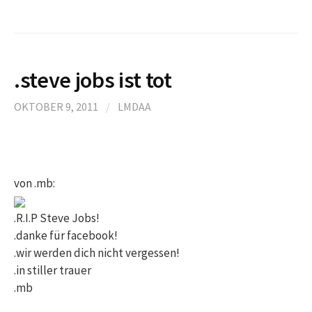
.steve jobs ist tot
OKTOBER 9, 2011
/
LMDAA
von .mb:
.R.I.P Steve Jobs!
.danke für facebook!
.wir werden dich nicht vergessen!
.in stiller trauer
.mb