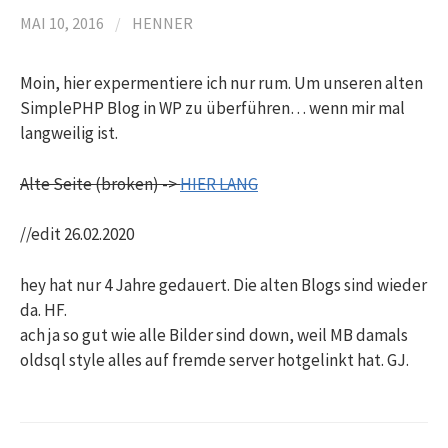
n
MAI 10, 2016
/
HENNER
n
Moin, hier expermentiere ich nur rum. Um unseren alten
SimplePHP Blog in WP zu überführen… wenn mir mal
a
langweilig ist.
Alte Seite (broken) ->
HIER LANG
c
//edit 26.02.2020
h
hey hat nur 4 Jahre gedauert. Die alten Blogs sind wieder
:
da. HF.
ach ja so gut wie alle Bilder sind down, weil MB damals
oldsql style alles auf fremde server hotgelinkt hat. GJ.