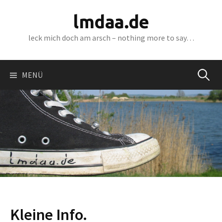
S
lmdaa.de
p
r
leck mich doch am arsch – nothing more to say…
i
n
g
MENÜ
S
e
z
u
u
m
I
c
n
h
h
a
l
t
e
Kleine Info.