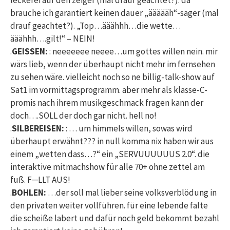
brauche ich garantiert keinen dauer „äääääh“-sager (mal
drauf geachtet?). „Top…ääähhh…die wette…
ääähhh….gilt!“ – NEIN!
.
GEISSEN:
: neeeeeee neeee…um gottes willen nein. mir
wärs lieb, wenn der überhaupt nicht mehr im fernsehen
zu sehen wäre. vielleicht noch so ne billig-talk-show auf
Sat1 im vormittagsprogramm. aber mehr als klasse-C-
promis nach ihrem musikgeschmack fragen kann der
doch….SOLL der doch gar nicht. hell no!
.
SILBEREISEN:
: … um himmels willen, sowas wird
überhaupt erwähnt??? in null komma nix haben wir aus
einem „wetten dass…?“ ein „SERVUUUUUUS 2.0“. die
interaktive mitmachshow für alle 70+ ohne zettel am
fuß. F─LLT AUS!
.
BOHLEN:
…der soll mal lieber seine volksverblödung in
den privaten weiter vollführen. für eine lebende falte
die scheiße labert und dafür noch geld bekommt bezahl