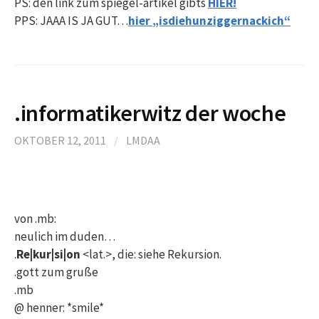
PS: den link zum spiegel-artikel gibts
HIER!
PPS: JAAA IS JA GUT…
hier „isdiehunziggernackich“
.informatikerwitz der woche
OKTOBER 12, 2011
/
LMDAA
von .mb:
neulich im duden…
.
Re|kur|si|on
<lat.>, die: siehe Rekursion.
.gott zum gruße
.mb
@ henner: *smile*