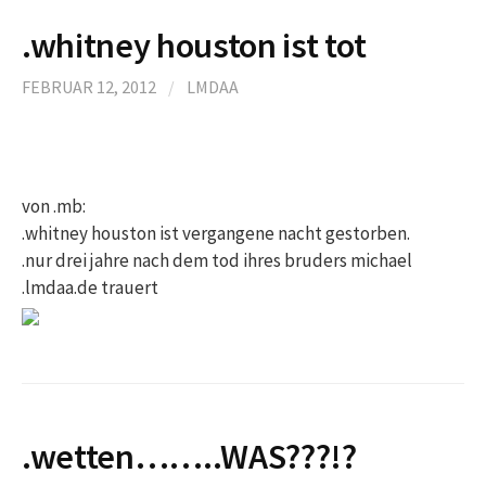
.whitney houston ist tot
FEBRUAR 12, 2012
/
LMDAA
von .mb:
.whitney houston ist vergangene nacht gestorben.
.nur drei jahre nach dem tod ihres bruders michael
.lmdaa.de trauert
.wetten……..WAS???!?