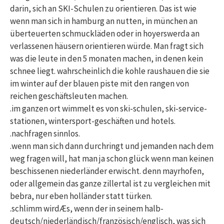
darin, sich an SKI-Schulen zu orientieren. Das ist wie
wenn man sich in hamburg an nutten, in münchen an
überteuerten schmuckläden oder in hoyerswerda an
verlassenen häusern orientieren würde. Man fragt sich
was die leute in den 5 monaten machen, in denen kein
schnee liegt. wahrscheinlich die kohle raushauen die sie
im winter auf der blauen piste mit den rangen von
reichen geschäftsleuten machen.
.im ganzen ort wimmelt es von ski-schulen, ski-service-
stationen, wintersport-geschäften und hotels.
.nachfragen sinnlos.
.wenn man sich dann durchringt und jemanden nach dem
weg fragen will, hat man ja schon glück wenn man keinen
beschissenen niederländer erwischt. denn mayrhofen,
oder allgemein das ganze zillertal ist zu vergleichen mit
bebra, nur eben holländer statt türken.
.schlimm wirdÆs, wenn der in seinem halb-
deutsch/niederländisch/französisch/englisch, was sich