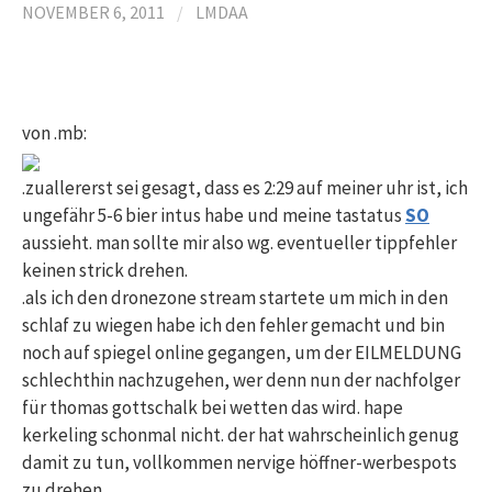
NOVEMBER 6, 2011
/
LMDAA
von .mb:
.zuallererst sei gesagt, dass es 2:29 auf meiner uhr ist, ich
ungefähr 5-6 bier intus habe und meine tastatus
SO
aussieht. man sollte mir also wg. eventueller tippfehler
keinen strick drehen.
.als ich den dronezone stream startete um mich in den
schlaf zu wiegen habe ich den fehler gemacht und bin
noch auf spiegel online gegangen, um der EILMELDUNG
schlechthin nachzugehen, wer denn nun der nachfolger
für thomas gottschalk bei wetten das wird. hape
kerkeling schonmal nicht. der hat wahrscheinlich genug
damit zu tun, vollkommen nervige höffner-werbespots
zu drehen.