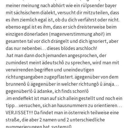
meiner meinung nach abhört wie ein rülpsender bayer
mit sächsischem dialekt, versucht dir mitzuteilen, dass
es ihm ziemlich egal ist, ob du dich verfährst oder nicht.
ebenso egal ist es ihm, dass er sich dreisterweise beim
einzigen dönerladen (magenverstimmung ahoi!) im
gesamten tal vor dich drängelt und dich ignoriert, aber
das nur nebenbei… dieses blödes arschloch!
.hat man dann doch jemanden angesprochen, der
zumindest meint ädeutschô zu sprechen, wird man mit
verwirrenden begriffen und uneindeutigen
richtungsangaben zugepflastert. ägegenüber von dem
brunnenô û ägegenüber in welcher richtungô û änaja…
gegenüber!ô û ädanke, ich finds schon!ô
.im endeffekt ist man auf sich allein gestellt und noch ein
tipp…versuchen, sich an hausnummern zu orientieren…
VERJISSET!!! Da findet man in österreich teilweise eine
straße, die aber 2 namen und 2 unterschiedliche
nummerierungen hat. system=0.