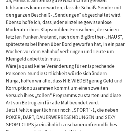
Ja, Mensch. Selten so gute Nachrichten gelesen.
Ich kann es kaum erwarten, dass ihr Scheiß-Sender mit
den ganzen Bescheiß-„Sendungen“ abgeschaltet wird.
Ebenso hoffe ich, dass jeder einzelne gewissenlose
Moderator ihres Klapsmühlen-Fernsehens, der seinen
letzten Funken Anstand, nach dem BigBrother-„HAUS“,
spätestens bei Ihnen über Bord geworfen hat, in ein paar
Wochen vor dem Bahnhof verbringen und Leute um
Kleingeld anbetteln muss.
Wäre ja quasi keine Veränderung für entsprechende
Personen. Nur die Örtlichkeit würde sich ändern.
Nunja, hoffen wir alle, dass NIE WIEDER genug Geld und
Korruption zusammen kommt um einen zweiten
Versuch ihres „tollen“ Programms zu starten und diese
Art von Betrug ein für alle Mal beendet wird.
Jetzt fehlt eigentlich nur noch „SPORT“-1, die neben
POKER, DART, DAUERWERBESENDUNGEN und SEXY
SPORT CLIPS ja ein ähnlich zuschauerunfreundliches