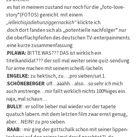
.es hat in meinem zustand nur noch für die „foto-love-
story“(FOTOS) gereicht. mit einem
„ielleichisjadiehunziggernackich“
klickte ich.
.doch dort fanden sich als „potentielle nachfolger“ nur
die oberflachpfeifen des deutschen TV-enterpainments.
.eine kurze zusammenfassung:
.
PILAWA:
BITTE WAS??? DAS ist wirklich ein
titelkandidat??? der soll mal weiter seine quiz-sendung
für arme machen mit seinem scheiß-lächeln.
.
ENGELKE:
zu hektisch, zu….pro sieben/sat.1.
.
SCHÖNEBERGER
: uff…ääähh…also…so sehr ich mich
auch anstrenge…mir fällt wirklich nichts 100%iges ein.
naja, mal schaun…
.
BULLY:
: er sollte lieber mal wieder vor der tapete
quatsch labern. mit dem letzten film zwar ernst genug,
aber…NEIN! zu pro sieben.
.
RAAB:
: mir ging der gottschalk schon mit seiner lippen-
leckerei auf den zeiger (mal drauf geachtet?). da