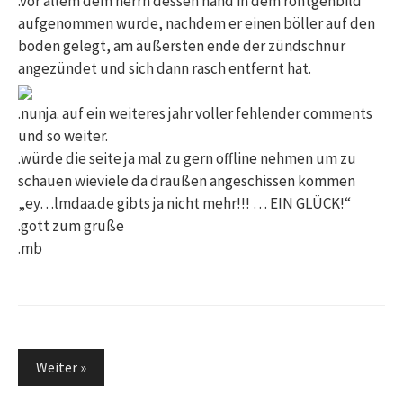
.vor allem dem herrn dessen hand in dem röntgenbild
aufgenommen wurde, nachdem er einen böller auf den
boden gelegt, am äußersten ende der zündschnur
angezündet und sich dann rasch entfernt hat.
.nunja. auf ein weiteres jahr voller fehlender comments
und so weiter.
.würde die seite ja mal zu gern offline nehmen um zu
schauen wieviele da draußen angeschissen kommen
„ey…lmdaa.de gibts ja nicht mehr!!! … EIN GLÜCK!“
.gott zum gruße
.mb
Weiter »