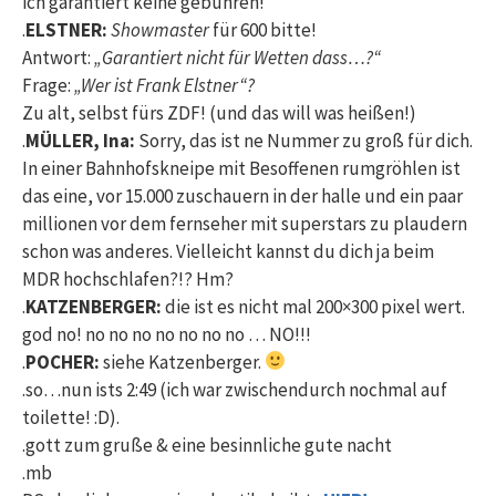
ich garantiert keine gebühren!
.
ELSTNER:
Showmaster
für 600 bitte!
Antwort:
„Garantiert nicht für Wetten dass…?“
Frage:
„Wer ist Frank Elstner“?
Zu alt, selbst fürs ZDF! (und das will was heißen!)
.
MÜLLER, Ina:
Sorry, das ist ne Nummer zu groß für dich.
In einer Bahnhofskneipe mit Besoffenen rumgröhlen ist
das eine, vor 15.000 zuschauern in der halle und ein paar
millionen vor dem fernseher mit superstars zu plaudern
schon was anderes. Vielleicht kannst du dich ja beim
MDR hochschlafen?!? Hm?
.
KATZENBERGER:
die ist es nicht mal 200×300 pixel wert.
god no! no no no no no no no … NO!!!
.
POCHER:
siehe Katzenberger.
.so…nun ists 2:49 (ich war zwischendurch nochmal auf
toilette! :D).
.gott zum gruße & eine besinnliche gute nacht
.mb