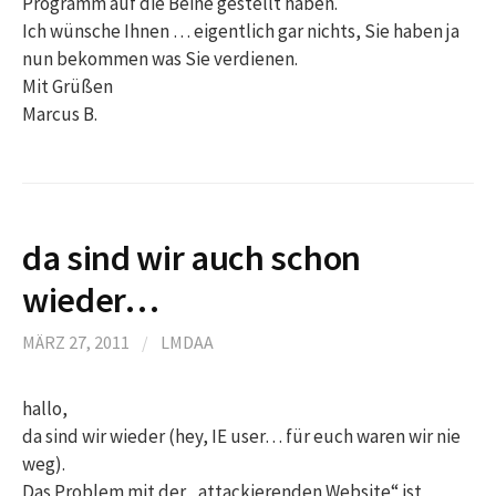
Programm auf die Beine gestellt haben.
Ich wünsche Ihnen … eigentlich gar nichts, Sie haben ja
nun bekommen was Sie verdienen.
Mit Grüßen
Marcus B.
da sind wir auch schon
wieder…
MÄRZ 27, 2011
/
LMDAA
hallo,
da sind wir wieder (hey, IE user… für euch waren wir nie
weg).
Das Problem mit der „attackierenden Website“ ist