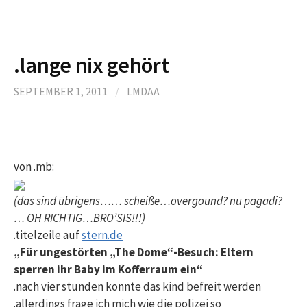
.lange nix gehört
SEPTEMBER 1, 2011
/
LMDAA
von .mb:
(das sind übrigens…… scheiße…overgound? nu pagadi?
… OH RICHTIG…BRO’SIS!!!)
.titelzeile auf
stern.de
„Für ungestörten „The Dome“-Besuch: Eltern
sperren ihr Baby im Kofferraum ein“
.nach vier stunden konnte das kind befreit werden
.allerdings frage ich mich wie die polizei so