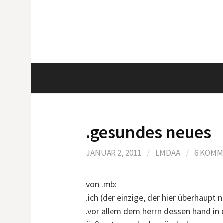
S
p
r
i
n
g
e
z
u
.gesundes neues
m
I
JANUAR 2, 2011
/
LMDAA
/
6 KOMM
n
h
a
von .mb:
l
.ich (der einzige, der hier überhaupt
t
.vor allem dem herrn dessen hand i