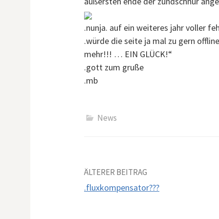
äußersten ende der zündschnur angez
.nunja. auf ein weiteres jahr voller 
.würde die seite ja mal zu gern off
mehr!!! … EIN GLÜCK!“
.gott zum gruße
.mb
News
ÄLTERER BEITRAG
.fluxkompensator???
B