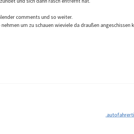
ündet und sich dann rasch entfernt hat.
fehlender comments und so weiter.
line nehmen um zu schauen wieviele da draußen angeschisse
.autofahrert