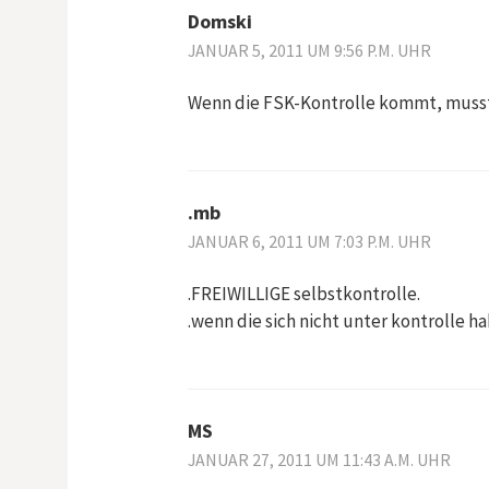
Domski
a
JANUAR 5, 2011 UM 9:56 P.M. UHR
v
Wenn die FSK-Kontrolle kommt, musst
i
g
.mb
JANUAR 6, 2011 UM 7:03 P.M. UHR
a
.FREIWILLIGE selbstkontrolle.
t
.wenn die sich nicht unter kontrolle h
i
o
MS
JANUAR 27, 2011 UM 11:43 A.M. UHR
n