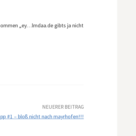
n
n
n kommen „ey…lmdaa.de gibts ja nicht
a
c
h
:
NEUERER BEITRAG
ipp #1 – bloß nicht nach mayrhofen!!!