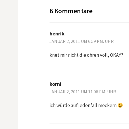
e
6 Kommentare
i
henrik
t
JANUAR 2, 2011 UM 6:59 P.M. UHR
r
knet mir nicht die ohren voll, OKAY?
a
g
korni
JANUAR 2, 2011 UM 11:06 P.M. UHR
s
ich würde auf jedenfall meckern
-
N