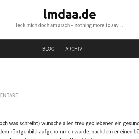
lmdaa.de
leck mich doch am arsch – nothing more to say…
BLOG
ARCHIV
ENTARE
 noch was schreibt) wünsche allen treu gebliebenen ein gesun
n dem röntgenbild aufgenommen wurde, nachdem er einen böl