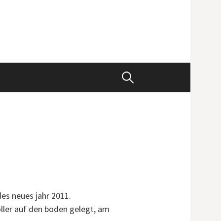
S
u
c
h
des neues jahr 2011.
e
ler auf den boden gelegt, am